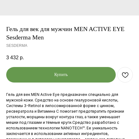
Гель для век для мужчин MEN ACTIVE EYE
Sesderma Men
SESDERMA
3 432
р.
Купить
Гель для век MEN Active Eye предназначен специально для
мужской кожи. Средство на основе гиалуроновой кислоты,
Системы 3-Retinol в липосомированной форме с цинком,
ресвератрола и Витамина С помогает предотвратить признаки
усталости, морщины вокруг контура глаз, а также уменьшает
мешки под глазами и тёмные круги.Средство разработано с
использованием технологии NANOTECH™. Ее уникальность
заключается в использовании активных ингредиентов,