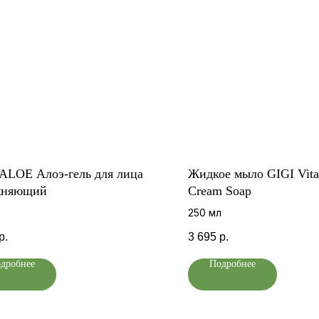
LOE Алоэ-гель для лица
Жидкое мыло GIGI Vit
жняющий
Cream Soap
250 мл
р.
3 695
р.
дробнее
Подробнее