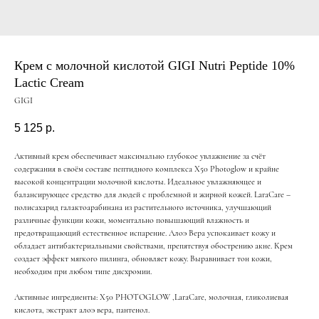
Крем с молочной кислотой GIGI Nutri Peptide 10%
Lactic Cream
GIGI
5 125
р.
Активный крем обеспечивает максимально глубокое увлажнение за счёт
содержания в своём составе пептидного комплекса Х50 Photoglow и крайне
высокой концентрации молочной кислоты. Идеальное увлажняющее и
балансирующее средство для людей с проблемной и жирной кожей. LaraCare –
полисахарид галактоарабинана из растительного источника, улучшающий
различные функции кожи, моментально повышающий влажность и
предотвращающий естественное испарение. Алоэ Вера успокаивает кожу и
обладает антибактериальными свойствами, препятствуя обострению акне. Крем
создает эффект мягкого пилинга, обновляет кожу. Выравнивает тон кожи,
необходим при любом типе дисхромии.
Активные ингредиенты: X50 PHOTOGLOW ,LaraCare, молочная, гликолиевая
кислота, экстракт алоэ вера, пантенол.