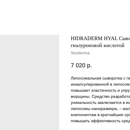
HIDRADERM HYAL Сыворо
гиалуроновой кислотой
Sesderma
7 020
р.
Липосомальная сыворотка с г
инкапсулированной в липосомы,
повышает эластичность и упру
морщины. Средство разработ
уникальность заключается в и
липосомы наноразмера, – ма
компонентам в кратчайшие сро
повышать эффективность сред