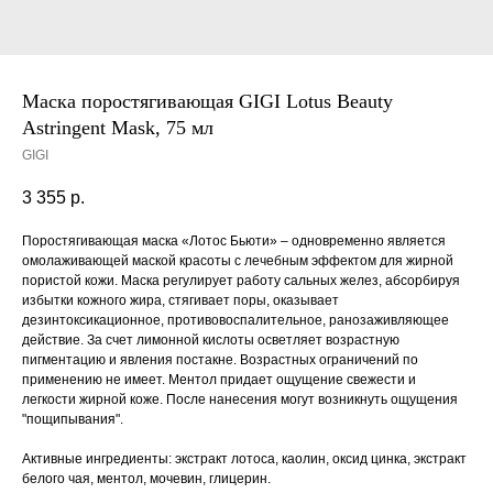
Маска поростягивающая GIGI Lotus Beauty
Astringent Mask, 75 мл
GIGI
3 355
р.
Поростягивающая маска «Лотос Бьюти» – одновременно является
омолаживающей маской красоты с лечебным эффектом для жирной
пористой кожи. Маска регулирует работу сальных желез, абсорбируя
избытки кожного жира, стягивает поры, оказывает
дезинтоксикационное, противовоспалительное, ранозаживляющее
действие. За счет лимонной кислоты осветляет возрастную
пигментацию и явления постакне. Возрастных ограничений по
применению не имеет. Ментол придает ощущение свежести и
легкости жирной коже. После нанесения могут возникнуть ощущения
"пощипывания".
Активные ингредиенты: экстракт лотоса, каолин, оксид цинка, экстракт
белого чая, ментол, мочевин, глицерин.