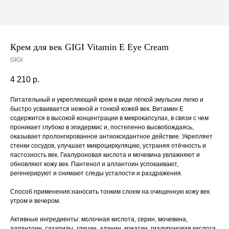
Крем для век GIGI Vitamin E Eye Cream
GIGI
4 210
р.
Питательный и укрепляющий крем в виде лёгкой эмульсии легко и
быстро усваивается нежной и тонкой кожей век. Витамин Е
содержится в высокой концентрации в микрокапсулах, в связи с чем
проникает глубоко в эпидермис и, постепенно высвобождаясь,
оказывает пролонгированное антиоксидантное действие. Укрепляет
стенки сосудов, улучшает микроциркуляцию, устраняя отёчность и
пастозность век. Гиалуроновая кислота и мочевина увлажняют и
обновляют кожу век. Пантенол и аллантоин успокаивают,
регенерируют и снимают следы усталости и раздражения.
Способ применения:наносить тонким слоем на очищенную кожу век
утром и вечером.
Активные ингредиенты: молочная кислота, серин, мочевина,
аллантоин, сахариды, глицин, аланин, креатин, гиалуроновая кислота,