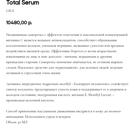
Total Serum
GIGI
10480,00
р.
Увлажняющая сыворотка с эффектом осветления и максимальной концентрацией
витамина С является мощным антиоксидантом, способствует образованию
коллагеновых волокон, уменьшая морщины, вызванные сухостью или вредным
воздействием внешней среды. Эффективно борется со всеми возрастными
изменениями на лице и зоне декольте - пятнами, морщинами и другими
признаками старения. Сыворотка мгновенно впитывается, не оставляя жирных
следов. Идеальное средство для «курильщиков», для деловых людей, ведущих
активный и стрессовый стиль жизни.
Активные ингредиенты: magnesium ascorbyl - блокируют меланогенез, содействует
синтезу коллагена, предотвращает сухость кожи и поддерживает ее в здоровом и
молодом состоянии, гиалуроновая кислота, витамин Е, Menthyl Lactate –
производная молочной кислоты.
Способ применения: массажными движениями внедряется в кожу до полного
впитывания. Использовать утром и вечером.
Объем: 30 МЛ