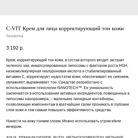
C-VIT Крем для лица корректирующий тон кожи
Sesderma
3 192
р.
Крем, корректирующий тон кожи, в состав которого входит экстракт
зеленого чая, инкапсулированные липосомы с фактором роста HGH,
низкомолекулярная гиалуроновая кислота и стабилизированный
витамин С, корректирует недостатки кожи, обеспечивает ее сиянием,
увлажняет, выравнивает тон. Средство разработано с
использованием технологии NANOTECH™. Ее уникальность
заключается в использовании активных ингредиентов, помещенных в
липосомы наноразмера, – маленькие липидные контейнеры,
позволяющие компонентам в кратчайшие сроки проникать в глубокие
слои кожи и тем самым повышать эффективность средства.
Нанести на кожу тонким слоем. Можно использовать утром и/или
вечером.
AQUA, TITANIUM DIOXIDE, BUTYL METHOXYDIBENZOYLMETHANE,