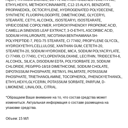
ETHYLHEXYL METHOXYCINNAMATE, C12-15 ALKYL BENZOATE,
PROPANEDIOL, OCTOCRYLENE, HYDROGENATED POLYDECENE,
SYNTHETIC FLUORPHLOGOPITE, DIMETHICONE, GLYCERYL
STEARATE, CETYL ALCOHOL, ISOSTEARYL ISOSTEARATE,
VP/EICOSENE COPOLYMER, HYDROXYPHENOXY PROPIONIC ACID,
CAMELLIA SINENSIS LEAF EXTRACT, 3-O-ETHYL ASCORBIC ACID,
SODIUM HYALURONATE, NICOTIANA BENTHAMIANA SH-
POLYPEPTIDE-7, PEG-75 STEARATE, CI 77492, PROPYLENE GLYCOL,
HYDROXYETHYLCELLULOSE, XANTHAN GUM, CETETH-20,
STEARETH-20, SODIUM HYDROXIDE, MICA, SODIUM POLYACRYLATE,
CI 77499, CI 77491, CYCLOPENTASILOXANE, LECITHIN, TRIDECETH-6,
ALCOHOL, SILICA, DISODIUM EDTA, POLYSORBATE 20, SODIUM
CHLORIDE, PEG/PPG-18/18 DIMETHICONE, SODIUM CHOLATE,
DIPOTASSIUM PHOSPHATE, RETINYL PALMITATE, POTASSIUM
PHOSPHATE, TRIETHANOLAMINE, TOCOPHEROL, PHENOXYETHANOL,
ETHYLHEXYLGLYCERIN, POTASSIUM SORBATE, PARFUM, D-
LIMONENE, LINALOOL, CITRAL.
*Обращаем Ваше внимание на то, что состав средства может
измениться. Актуальная информация о составе размещена на
упаковке средства.
Объем: 15 МЛ